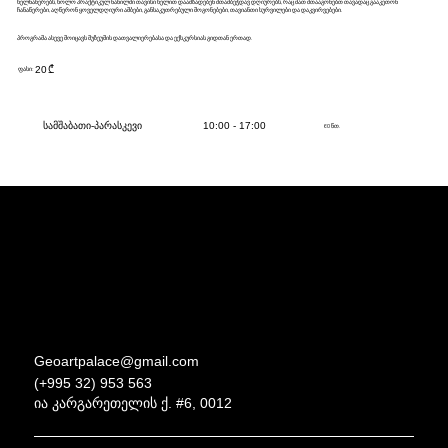
ხელნაწერებს, ხოლო პრაქტიკულ ნაწილში თავისი ხელით დაამზადებენ შთამბეჭდავ დღიურებს, რაც მათ შთააგონებთ თავადაც გააკეთონ
ჩანაწერები, აღწერონ ყოველდღიური ამბები, განსაკუთრებული მოგონებები, თავიანთი სურვილები და დაკვირვებები.
პროგრამა ასევე მოიცავს მუზეუმის დათვალიერებასა და ექსკურსიას გიდთან ერთად.
20
₾
ფასი:
სამშაბათი-პარასკევი
10:00 - 17:00
60 წთ.
Geoartpalace@gmail.com
(+995 32) 953 563
ია კარგარეთელის ქ. #6, 0012